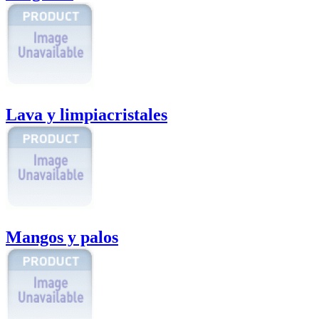
Lava y limpiacristales
Mangos y palos