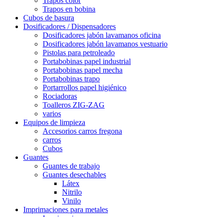
Trapos color
Trapos en bobina
Cubos de basura
Dosificadores / Dispensadores
Dosificadores jabón lavamanos oficina
Dosificadores jabón lavamanos vestuario
Pistolas para petroleado
Portabobinas papel industrial
Portabobinas papel mecha
Portabobinas trapo
Portarrollos papel higiénico
Rociadoras
Toalleros ZIG-ZAG
varios
Equipos de limpieza
Accesorios carros fregona
carros
Cubos
Guantes
Guantes de trabajo
Guantes desechables
Látex
Nitrilo
Vinilo
Imprimaciones para metales