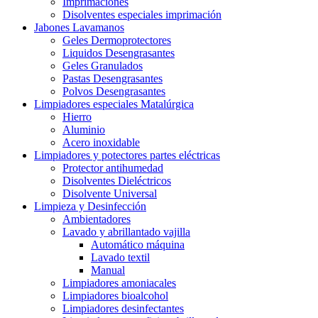
Imprimaciones
Disolventes especiales imprimación
Jabones Lavamanos
Geles Dermoprotectores
Liquidos Desengrasantes
Geles Granulados
Pastas Desengrasantes
Polvos Desengrasantes
Limpiadores especiales Matalúrgica
Hierro
Aluminio
Acero inoxidable
Limpiadores y potectores partes eléctricas
Protector antihumedad
Disolventes Dieléctricos
Disolvente Universal
Limpieza y Desinfección
Ambientadores
Lavado y abrillantado vajilla
Automático máquina
Lavado textil
Manual
Limpiadores amoniacales
Limpiadores bioalcohol
Limpiadores desinfectantes