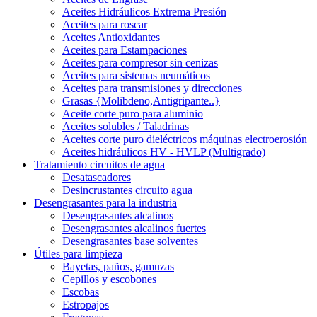
Aceites Hidráulicos Extrema Presión
Aceites para roscar
Aceites Antioxidantes
Aceites para Estampaciones
Aceites para compresor sin cenizas
Aceites para sistemas neumáticos
Aceites para transmisiones y direcciones
Grasas {Molibdeno,Antigripante..}
Aceite corte puro para aluminio
Aceites solubles / Taladrinas
Aceites corte puro dieléctricos máquinas electroerosión
Aceites hidráulicos HV - HVLP (Multigrado)
Tratamiento circuitos de agua
Desatascadores
Desincrustantes circuito agua
Desengrasantes para la industria
Desengrasantes alcalinos
Desengrasantes alcalinos fuertes
Desengrasantes base solventes
Útiles para limpieza
Bayetas, paños, gamuzas
Cepillos y escobones
Escobas
Estropajos