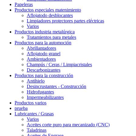
Papeleras
Productos especiales matenimiento
Aflojatodo desblocantes
Limpiadores protectores partes eléctricas
Varios
Productos industria metalúrgica
Tratamientos para metales
Productos para la automoción
Abrillantadores
Aflojatodo granel
Ambientadores
Champús / Ceras / Limpiacristales
Descarbonizantes
Productos para la construcción
Antihielo
Desincrustantes - Construcción
Hidrofugantes
Impermeabilizantes
Productos varios
prueba
Lubricantes / Grasas
Varios
Aceites corte puro para mecanizado (CNC)
Taladrinas
Aceites de Engrase