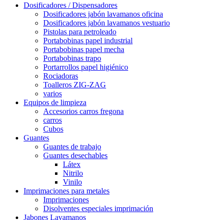
Dosificadores / Dispensadores
Dosificadores jabón lavamanos oficina
Dosificadores jabón lavamanos vestuario
Pistolas para petroleado
Portabobinas papel industrial
Portabobinas papel mecha
Portabobinas trapo
Portarrollos papel higiénico
Rociadoras
Toalleros ZIG-ZAG
varios
Equipos de limpieza
Accesorios carros fregona
carros
Cubos
Guantes
Guantes de trabajo
Guantes desechables
Látex
Nitrilo
Vinilo
Imprimaciones para metales
Imprimaciones
Disolventes especiales imprimación
Jabones Lavamanos