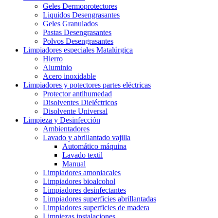
Geles Dermoprotectores
Liquidos Desengrasantes
Geles Granulados
Pastas Desengrasantes
Polvos Desengrasantes
Limpiadores especiales Matalúrgica
Hierro
Aluminio
Acero inoxidable
Limpiadores y potectores partes eléctricas
Protector antihumedad
Disolventes Dieléctricos
Disolvente Universal
Limpieza y Desinfección
Ambientadores
Lavado y abrillantado vajilla
Automático máquina
Lavado textil
Manual
Limpiadores amoniacales
Limpiadores bioalcohol
Limpiadores desinfectantes
Limpiadores superficies abrillantadas
Limpiadores superficies de madera
Limpiezas instalaciones