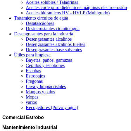
Aceites solubles / Taladrinas
Aceites corte puro dieléctricos máquinas electroerosión
Aceites hidráulicos HV - HVLP (Multigrado)
Tratamiento circuitos de agua
Desatascadores
Desincrustantes circuito agua
Desengrasantes para la industria
Desengrasantes alcalinos
Desengrasantes alcalinos fuertes
Desengrasantes base solventes
Útiles para limpieza
Bayetas, paños, gamuzas
Cepillos y escobones
Escobas
Estropajos
Fregonas
Lava y limpiacristales
Mangos y palos
Mopas
varios
Recogedores (Polvo y agua)
Comercial Estrobo
Mantenimiento Industrial