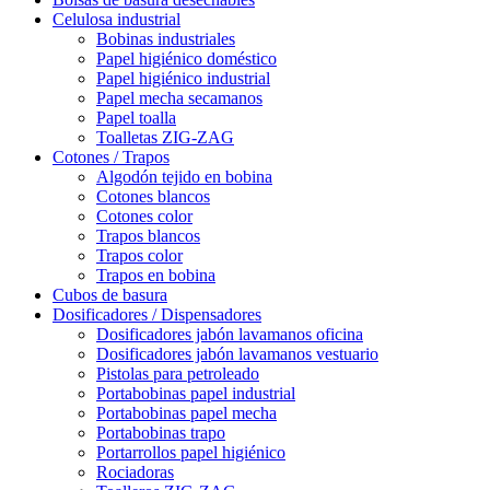
Celulosa industrial
Bobinas industriales
Papel higiénico doméstico
Papel higiénico industrial
Papel mecha secamanos
Papel toalla
Toalletas ZIG-ZAG
Cotones / Trapos
Algodón tejido en bobina
Cotones blancos
Cotones color
Trapos blancos
Trapos color
Trapos en bobina
Cubos de basura
Dosificadores / Dispensadores
Dosificadores jabón lavamanos oficina
Dosificadores jabón lavamanos vestuario
Pistolas para petroleado
Portabobinas papel industrial
Portabobinas papel mecha
Portabobinas trapo
Portarrollos papel higiénico
Rociadoras