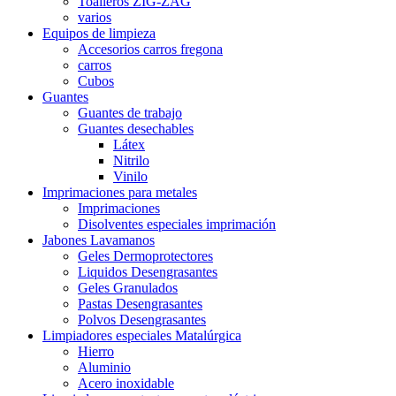
Toalleros ZIG-ZAG
varios
Equipos de limpieza
Accesorios carros fregona
carros
Cubos
Guantes
Guantes de trabajo
Guantes desechables
Látex
Nitrilo
Vinilo
Imprimaciones para metales
Imprimaciones
Disolventes especiales imprimación
Jabones Lavamanos
Geles Dermoprotectores
Liquidos Desengrasantes
Geles Granulados
Pastas Desengrasantes
Polvos Desengrasantes
Limpiadores especiales Matalúrgica
Hierro
Aluminio
Acero inoxidable