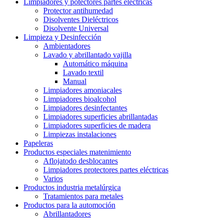
Limpiadores y potectores partes eléctricas
Protector antihumedad
Disolventes Dieléctricos
Disolvente Universal
Limpieza y Desinfección
Ambientadores
Lavado y abrillantado vajilla
Automático máquina
Lavado textil
Manual
Limpiadores amoniacales
Limpiadores bioalcohol
Limpiadores desinfectantes
Limpiadores superficies abrillantadas
Limpiadores superficies de madera
Limpiezas instalaciones
Papeleras
Productos especiales matenimiento
Aflojatodo desblocantes
Limpiadores protectores partes eléctricas
Varios
Productos industria metalúrgica
Tratamientos para metales
Productos para la automoción
Abrillantadores