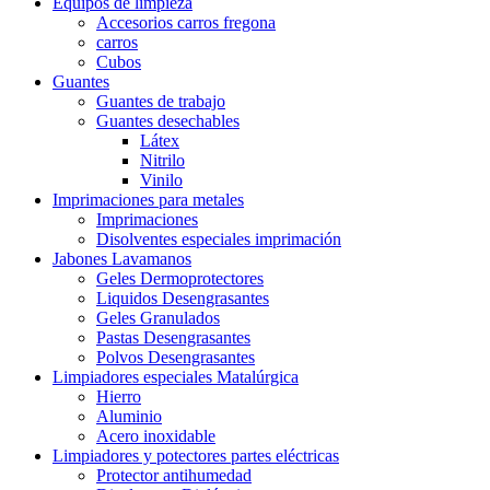
Equipos de limpieza
Accesorios carros fregona
carros
Cubos
Guantes
Guantes de trabajo
Guantes desechables
Látex
Nitrilo
Vinilo
Imprimaciones para metales
Imprimaciones
Disolventes especiales imprimación
Jabones Lavamanos
Geles Dermoprotectores
Liquidos Desengrasantes
Geles Granulados
Pastas Desengrasantes
Polvos Desengrasantes
Limpiadores especiales Matalúrgica
Hierro
Aluminio
Acero inoxidable
Limpiadores y potectores partes eléctricas
Protector antihumedad