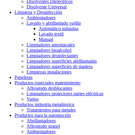
Disolventes Dieléctricos
Disolvente Universal
Limpieza y Desinfección
Ambientadores
Lavado y abrillantado vajilla
Automático máquina
Lavado textil
Manual
Limpiadores amoniacales
Limpiadores bioalcohol
Limpiadores desinfectantes
Limpiadores superficies abrillantadas
Limpiadores superficies de madera
Limpiezas instalaciones
Papeleras
Productos especiales matenimiento
Aflojatodo desblocantes
Limpiadores protectores partes eléctricas
Varios
Productos industria metalúrgica
Tratamientos para metales
Productos para la automoción
Abrillantadores
Aflojatodo granel
Ambientadores