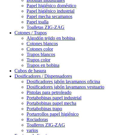
Bobinas industriales
Papel higiénico doméstico
Papel higiénico industrial
Papel mecha secamanos
Papel toalla
Toalletas ZIG-ZAG
Cotones / Trapos
Algodón tejido en bobina
Cotones blancos
Cotones color
Trapos blancos
Trapos color
Trapos en bobina
Cubos de basura
Dosificadores / Dispensadores
Dosificadores jabón lavamanos oficina
Dosificadores jabón lavamanos vestuario
Pistolas para petroleado
Portabobinas papel industrial
Portabobinas papel mecha
Portabobinas trapo
Portarrollos papel higiénico
Rociadoras
Toalleros ZIG-ZAG
varios