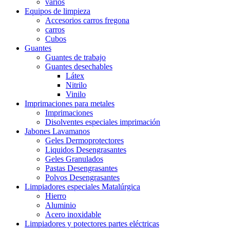
varios
Equipos de limpieza
Accesorios carros fregona
carros
Cubos
Guantes
Guantes de trabajo
Guantes desechables
Látex
Nitrilo
Vinilo
Imprimaciones para metales
Imprimaciones
Disolventes especiales imprimación
Jabones Lavamanos
Geles Dermoprotectores
Liquidos Desengrasantes
Geles Granulados
Pastas Desengrasantes
Polvos Desengrasantes
Limpiadores especiales Matalúrgica
Hierro
Aluminio
Acero inoxidable
Limpiadores y potectores partes eléctricas