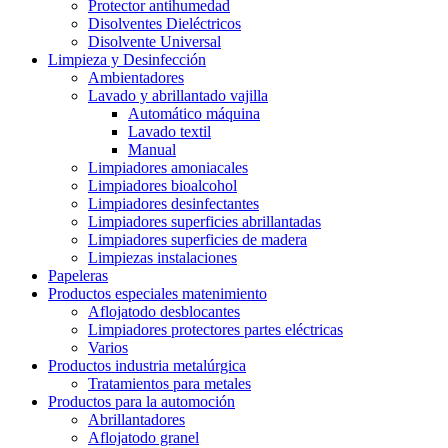
Protector antihumedad
Disolventes Dieléctricos
Disolvente Universal
Limpieza y Desinfección
Ambientadores
Lavado y abrillantado vajilla
Automático máquina
Lavado textil
Manual
Limpiadores amoniacales
Limpiadores bioalcohol
Limpiadores desinfectantes
Limpiadores superficies abrillantadas
Limpiadores superficies de madera
Limpiezas instalaciones
Papeleras
Productos especiales matenimiento
Aflojatodo desblocantes
Limpiadores protectores partes eléctricas
Varios
Productos industria metalúrgica
Tratamientos para metales
Productos para la automoción
Abrillantadores
Aflojatodo granel