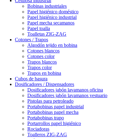
Celulosa industrial
Bobinas industriales
Papel higiénico doméstico
Papel higiénico industrial
Papel mecha secamanos
Papel toalla
Toalletas ZIG-ZAG
Cotones / Trapos
Algodón tejido en bobina
Cotones blancos
Cotones color
Trapos blancos
Trapos color
Trapos en bobina
Cubos de basura
Dosificadores / Dispensadores
Dosificadores jabón lavamanos oficina
Dosificadores jabón lavamanos vestuario
Pistolas para petroleado
Portabobinas papel industrial
Portabobinas papel mecha
Portabobinas trapo
Portarrollos papel higiénico
Rociadoras
Toalleros ZIG-ZAG