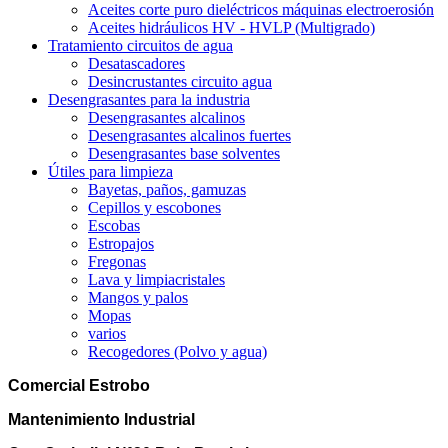
Aceites corte puro dieléctricos máquinas electroerosión
Aceites hidráulicos HV - HVLP (Multigrado)
Tratamiento circuitos de agua
Desatascadores
Desincrustantes circuito agua
Desengrasantes para la industria
Desengrasantes alcalinos
Desengrasantes alcalinos fuertes
Desengrasantes base solventes
Útiles para limpieza
Bayetas, paños, gamuzas
Cepillos y escobones
Escobas
Estropajos
Fregonas
Lava y limpiacristales
Mangos y palos
Mopas
varios
Recogedores (Polvo y agua)
Comercial Estrobo
Mantenimiento Industrial