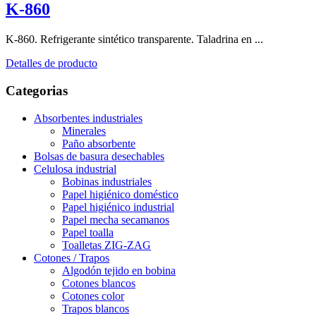
K-860
K-860. Refrigerante sintético transparente. Taladrina en ...
Detalles de producto
Categorias
Absorbentes industriales
Minerales
Paño absorbente
Bolsas de basura desechables
Celulosa industrial
Bobinas industriales
Papel higiénico doméstico
Papel higiénico industrial
Papel mecha secamanos
Papel toalla
Toalletas ZIG-ZAG
Cotones / Trapos
Algodón tejido en bobina
Cotones blancos
Cotones color
Trapos blancos