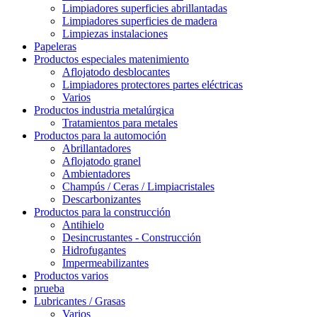
Limpiadores superficies abrillantadas
Limpiadores superficies de madera
Limpiezas instalaciones
Papeleras
Productos especiales matenimiento
Aflojatodo desblocantes
Limpiadores protectores partes eléctricas
Varios
Productos industria metalúrgica
Tratamientos para metales
Productos para la automoción
Abrillantadores
Aflojatodo granel
Ambientadores
Champús / Ceras / Limpiacristales
Descarbonizantes
Productos para la construcción
Antihielo
Desincrustantes - Construcción
Hidrofugantes
Impermeabilizantes
Productos varios
prueba
Lubricantes / Grasas
Varios