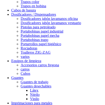
Trapos color
Trapos en bobina
Cubos de basura
Dosificadores / Dispensadores
Dosificadores jabón lavamanos oficina
Dosificadores jabón lavamanos vestuario
Pistolas para petroleado
Portabobinas papel industrial
Portabobinas papel mecha
Portabobinas trapo
Portarrollos papel higiénico
Rociadoras
Toalleros ZIG-ZAG
varios
Equipos de limpieza
Accesorios carros fregona
carros
Cubos
Guantes
Guantes de trabajo
Guantes desechables
Látex
Nitrilo
Vinilo
Imprimaciones para metales