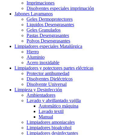
Imprimaciones
Disolventes especiales imprimación
Jabones Lavamanos
Geles Dermoprotectores
Liquidos Desengrasantes
Geles Granulados
Pastas Desengrasantes
Polvos Desengrasantes
Limpiadores especiales Matalúrgica
Hierro
Aluminio
Acero inoxidable
Limpiadores y potectores partes eléctricas
Protector antihumedad
Disolventes Dieléctricos
Disolvente Universal
Limpieza y Desinfección
Ambientadores
Lavado y abrillantado vajilla
Automático máquina
Lavado textil
Manual
Limpiadores amoniacales
Limpiadores bioalcohol
Limpiadores desinfectantes