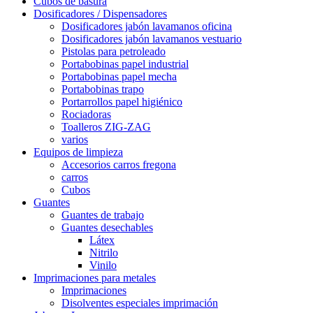
Cubos de basura
Dosificadores / Dispensadores
Dosificadores jabón lavamanos oficina
Dosificadores jabón lavamanos vestuario
Pistolas para petroleado
Portabobinas papel industrial
Portabobinas papel mecha
Portabobinas trapo
Portarrollos papel higiénico
Rociadoras
Toalleros ZIG-ZAG
varios
Equipos de limpieza
Accesorios carros fregona
carros
Cubos
Guantes
Guantes de trabajo
Guantes desechables
Látex
Nitrilo
Vinilo
Imprimaciones para metales
Imprimaciones
Disolventes especiales imprimación