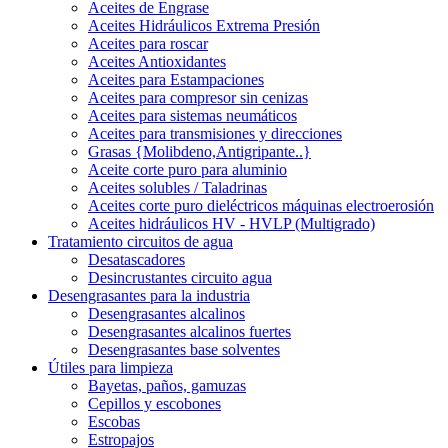
Aceites de Engrase
Aceites Hidráulicos Extrema Presión
Aceites para roscar
Aceites Antioxidantes
Aceites para Estampaciones
Aceites para compresor sin cenizas
Aceites para sistemas neumáticos
Aceites para transmisiones y direcciones
Grasas {Molibdeno,Antigripante..}
Aceite corte puro para aluminio
Aceites solubles / Taladrinas
Aceites corte puro dieléctricos máquinas electroerosión
Aceites hidráulicos HV - HVLP (Multigrado)
Tratamiento circuitos de agua
Desatascadores
Desincrustantes circuito agua
Desengrasantes para la industria
Desengrasantes alcalinos
Desengrasantes alcalinos fuertes
Desengrasantes base solventes
Útiles para limpieza
Bayetas, paños, gamuzas
Cepillos y escobones
Escobas
Estropajos