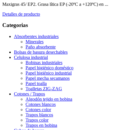
Maxigras 45/ EP2. Grasa lítica EP (-20ºC a +120ºC) en ...
Detalles de producto
Categorias
Absorbentes industriales
Minerales
Paño absorbente
Bolsas de basura desechables
Celulosa industrial
Bobinas industriales
Papel higiénico doméstico
Papel higiénico industrial
Papel mecha secamanos
Papel toalla
Toalletas ZIG-ZAG
Cotones / Trapos
Algodón tejido en bobina
Cotones blancos
Cotones color
Trapos blancos
Trapos color
Trapos en bobina