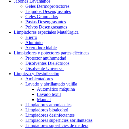
Jabones Lavamanos
Geles Dermoprotectores
Liquidos Desengrasantes
Geles Granulados
Pastas Desengrasantes
Polvos Desengrasantes
Limpiadores especiales Matalúrgica
Hierro
Aluminio
Acero inoxidable
Limpiadores y potectores partes eléctricas
Protector antihumedad
Disolventes Dieléctricos
Disolvente Universal
Limpieza y Desinfección
Ambientadores
Lavado y abrillantado vajilla
Automático máquina
Lavado textil
Manual
Limpiadores amoniacales
Limpiadores bioalcohol
Limpiadores desinfectantes
Limpiadores superficies abrillantadas
Limpiadores superficies de madera