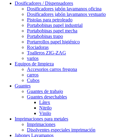
Dosificadores / Dispensadores
Dosificadores jabón lavamanos oficina
Dosificadores jabón lavamanos vestuario
Pistolas para petroleado
Portabobinas papel industrial
Portabobinas papel mecha
Portabobinas trapo
Portarrollos papel higiénico
Rociadoras
Toalleros ZIG-ZAG
varios
Equipos de limpieza
Accesorios carros fregona
carros
Cubos
Guantes
Guantes de trabajo
Guantes desechables
Látex
Nitrilo
Vinilo
Imprimaciones para metales
Imprimaciones
Disolventes especiales imprimación
Jabones Lavamanos