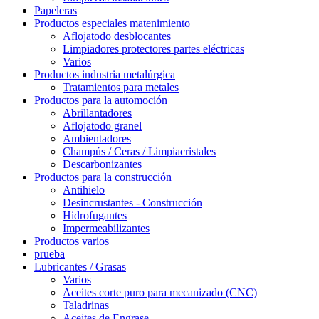
Papeleras
Productos especiales matenimiento
Aflojatodo desblocantes
Limpiadores protectores partes eléctricas
Varios
Productos industria metalúrgica
Tratamientos para metales
Productos para la automoción
Abrillantadores
Aflojatodo granel
Ambientadores
Champús / Ceras / Limpiacristales
Descarbonizantes
Productos para la construcción
Antihielo
Desincrustantes - Construcción
Hidrofugantes
Impermeabilizantes
Productos varios
prueba
Lubricantes / Grasas
Varios
Aceites corte puro para mecanizado (CNC)
Taladrinas
Aceites de Engrase