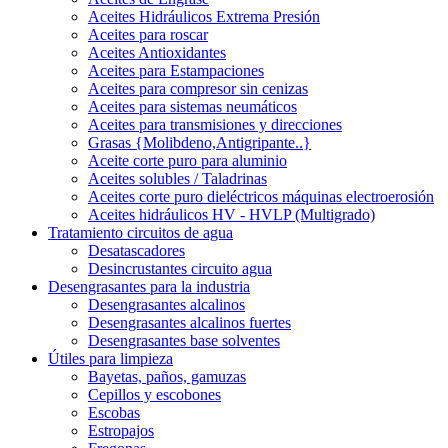
Aceites Hidráulicos Extrema Presión
Aceites para roscar
Aceites Antioxidantes
Aceites para Estampaciones
Aceites para compresor sin cenizas
Aceites para sistemas neumáticos
Aceites para transmisiones y direcciones
Grasas {Molibdeno,Antigripante..}
Aceite corte puro para aluminio
Aceites solubles / Taladrinas
Aceites corte puro dieléctricos máquinas electroerosión
Aceites hidráulicos HV - HVLP (Multigrado)
Tratamiento circuitos de agua
Desatascadores
Desincrustantes circuito agua
Desengrasantes para la industria
Desengrasantes alcalinos
Desengrasantes alcalinos fuertes
Desengrasantes base solventes
Útiles para limpieza
Bayetas, paños, gamuzas
Cepillos y escobones
Escobas
Estropajos