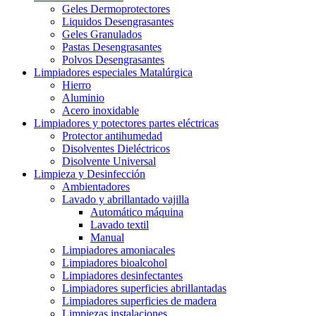
Geles Dermoprotectores
Liquidos Desengrasantes
Geles Granulados
Pastas Desengrasantes
Polvos Desengrasantes
Limpiadores especiales Matalúrgica
Hierro
Aluminio
Acero inoxidable
Limpiadores y potectores partes eléctricas
Protector antihumedad
Disolventes Dieléctricos
Disolvente Universal
Limpieza y Desinfección
Ambientadores
Lavado y abrillantado vajilla
Automático máquina
Lavado textil
Manual
Limpiadores amoniacales
Limpiadores bioalcohol
Limpiadores desinfectantes
Limpiadores superficies abrillantadas
Limpiadores superficies de madera
Limpiezas instalaciones