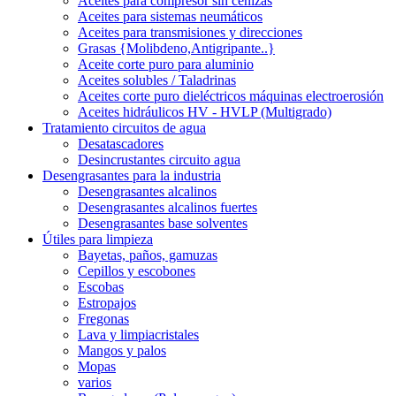
Aceites para compresor sin cenizas
Aceites para sistemas neumáticos
Aceites para transmisiones y direcciones
Grasas {Molibdeno,Antigripante..}
Aceite corte puro para aluminio
Aceites solubles / Taladrinas
Aceites corte puro dieléctricos máquinas electroerosión
Aceites hidráulicos HV - HVLP (Multigrado)
Tratamiento circuitos de agua
Desatascadores
Desincrustantes circuito agua
Desengrasantes para la industria
Desengrasantes alcalinos
Desengrasantes alcalinos fuertes
Desengrasantes base solventes
Útiles para limpieza
Bayetas, paños, gamuzas
Cepillos y escobones
Escobas
Estropajos
Fregonas
Lava y limpiacristales
Mangos y palos
Mopas
varios