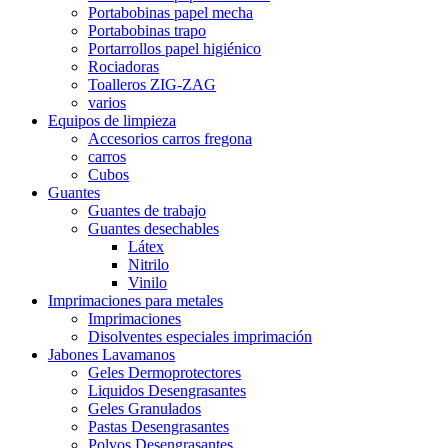
Portabobinas papel mecha
Portabobinas trapo
Portarrollos papel higiénico
Rociadoras
Toalleros ZIG-ZAG
varios
Equipos de limpieza
Accesorios carros fregona
carros
Cubos
Guantes
Guantes de trabajo
Guantes desechables
Látex
Nitrilo
Vinilo
Imprimaciones para metales
Imprimaciones
Disolventes especiales imprimación
Jabones Lavamanos
Geles Dermoprotectores
Liquidos Desengrasantes
Geles Granulados
Pastas Desengrasantes
Polvos Desengrasantes