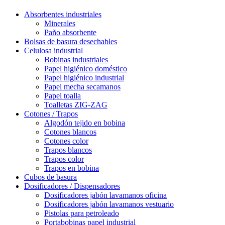
Absorbentes industriales
Minerales
Paño absorbente
Bolsas de basura desechables
Celulosa industrial
Bobinas industriales
Papel higiénico doméstico
Papel higiénico industrial
Papel mecha secamanos
Papel toalla
Toalletas ZIG-ZAG
Cotones / Trapos
Algodón tejido en bobina
Cotones blancos
Cotones color
Trapos blancos
Trapos color
Trapos en bobina
Cubos de basura
Dosificadores / Dispensadores
Dosificadores jabón lavamanos oficina
Dosificadores jabón lavamanos vestuario
Pistolas para petroleado
Portabobinas papel industrial