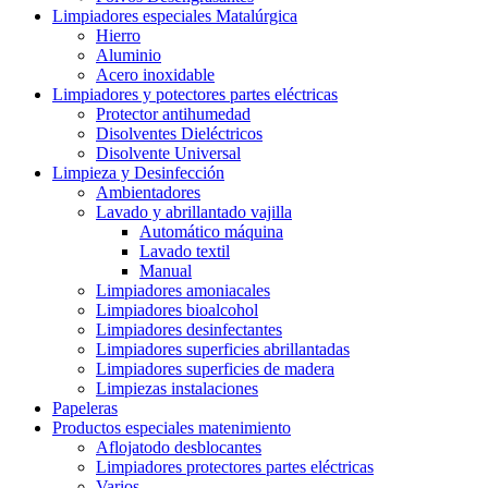
Limpiadores especiales Matalúrgica
Hierro
Aluminio
Acero inoxidable
Limpiadores y potectores partes eléctricas
Protector antihumedad
Disolventes Dieléctricos
Disolvente Universal
Limpieza y Desinfección
Ambientadores
Lavado y abrillantado vajilla
Automático máquina
Lavado textil
Manual
Limpiadores amoniacales
Limpiadores bioalcohol
Limpiadores desinfectantes
Limpiadores superficies abrillantadas
Limpiadores superficies de madera
Limpiezas instalaciones
Papeleras
Productos especiales matenimiento
Aflojatodo desblocantes
Limpiadores protectores partes eléctricas
Varios