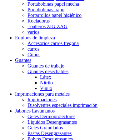
Portabobinas papel mecha
Portabobinas trapo
Portarrollos papel higiénico
Rociadoras
Toalleros ZIG-ZAG
varios
Equipos de limpieza
Accesorios carros fregona
carros
Cubos
Guantes
Guantes de trabajo
Guantes desechables
Látex
Nitrilo
Vinilo
Imprimaciones para metales
Imprimaciones
Disolventes especiales imprimación
Jabones Lavamanos
Geles Dermoprotectores
Liquidos Desengrasantes
Geles Granulados
Pastas Desengrasantes
Polvos Desengrasantes