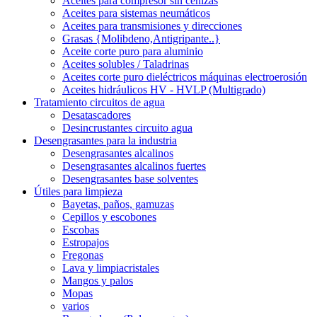
Aceites para compresor sin cenizas
Aceites para sistemas neumáticos
Aceites para transmisiones y direcciones
Grasas {Molibdeno,Antigripante..}
Aceite corte puro para aluminio
Aceites solubles / Taladrinas
Aceites corte puro dieléctricos máquinas electroerosión
Aceites hidráulicos HV - HVLP (Multigrado)
Tratamiento circuitos de agua
Desatascadores
Desincrustantes circuito agua
Desengrasantes para la industria
Desengrasantes alcalinos
Desengrasantes alcalinos fuertes
Desengrasantes base solventes
Útiles para limpieza
Bayetas, paños, gamuzas
Cepillos y escobones
Escobas
Estropajos
Fregonas
Lava y limpiacristales
Mangos y palos
Mopas
varios