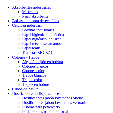
Absorbentes industriales
Minerales
Paño absorbente
Bolsas de basura desechables
Celulosa industrial
Bobinas industriales
Papel higiénico doméstico
Papel higiénico industrial
Papel mecha secamanos
Papel toalla
Toalletas ZIG-ZAG
Cotones / Trapos
Algodón tejido en bobina
Cotones blancos
Cotones color
Trapos blancos
Trapos color
Trapos en bobina
Cubos de basura
Dosificadores / Dispensadores
Dosificadores jabón lavamanos oficina
Dosificadores jabón lavamanos vestuario
Pistolas para petroleado
Portabobinas papel industrial