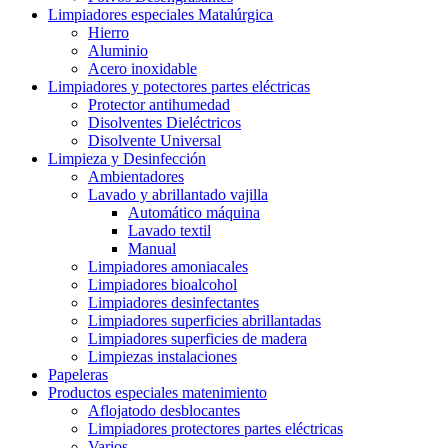
Limpiadores especiales Matalúrgica
Hierro
Aluminio
Acero inoxidable
Limpiadores y potectores partes eléctricas
Protector antihumedad
Disolventes Dieléctricos
Disolvente Universal
Limpieza y Desinfección
Ambientadores
Lavado y abrillantado vajilla
Automático máquina
Lavado textil
Manual
Limpiadores amoniacales
Limpiadores bioalcohol
Limpiadores desinfectantes
Limpiadores superficies abrillantadas
Limpiadores superficies de madera
Limpiezas instalaciones
Papeleras
Productos especiales matenimiento
Aflojatodo desblocantes
Limpiadores protectores partes eléctricas
Varios