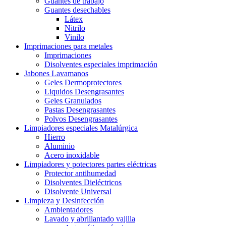
Guantes de trabajo
Guantes desechables
Látex
Nitrilo
Vinilo
Imprimaciones para metales
Imprimaciones
Disolventes especiales imprimación
Jabones Lavamanos
Geles Dermoprotectores
Liquidos Desengrasantes
Geles Granulados
Pastas Desengrasantes
Polvos Desengrasantes
Limpiadores especiales Matalúrgica
Hierro
Aluminio
Acero inoxidable
Limpiadores y potectores partes eléctricas
Protector antihumedad
Disolventes Dieléctricos
Disolvente Universal
Limpieza y Desinfección
Ambientadores
Lavado y abrillantado vajilla