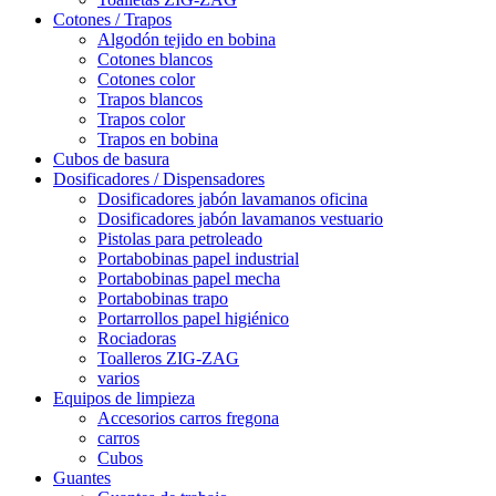
Cotones / Trapos
Algodón tejido en bobina
Cotones blancos
Cotones color
Trapos blancos
Trapos color
Trapos en bobina
Cubos de basura
Dosificadores / Dispensadores
Dosificadores jabón lavamanos oficina
Dosificadores jabón lavamanos vestuario
Pistolas para petroleado
Portabobinas papel industrial
Portabobinas papel mecha
Portabobinas trapo
Portarrollos papel higiénico
Rociadoras
Toalleros ZIG-ZAG
varios
Equipos de limpieza
Accesorios carros fregona
carros
Cubos
Guantes