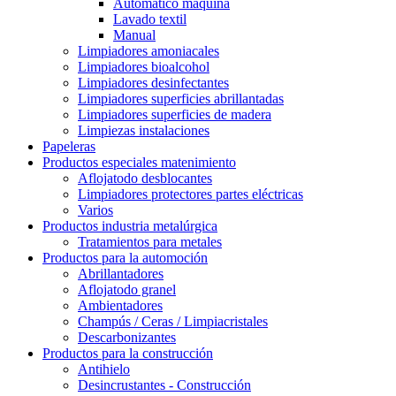
Automático máquina
Lavado textil
Manual
Limpiadores amoniacales
Limpiadores bioalcohol
Limpiadores desinfectantes
Limpiadores superficies abrillantadas
Limpiadores superficies de madera
Limpiezas instalaciones
Papeleras
Productos especiales matenimiento
Aflojatodo desblocantes
Limpiadores protectores partes eléctricas
Varios
Productos industria metalúrgica
Tratamientos para metales
Productos para la automoción
Abrillantadores
Aflojatodo granel
Ambientadores
Champús / Ceras / Limpiacristales
Descarbonizantes
Productos para la construcción
Antihielo
Desincrustantes - Construcción