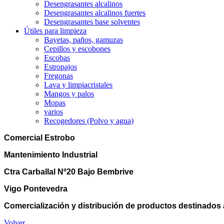
Desengrasantes alcalinos
Desengrasantes alcalinos fuertes
Desengrasantes base solventes
Útiles para limpieza
Bayetas, paños, gamuzas
Cepillos y escobones
Escobas
Estropajos
Fregonas
Lava y limpiacristales
Mangos y palos
Mopas
varios
Recogedores (Polvo y agua)
Comercial Estrobo
Mantenimiento Industrial
Ctra Carballal Nº20 Bajo Bembrive
Vigo Pontevedra
Comercialización y distribución de productos destinados 
Volver