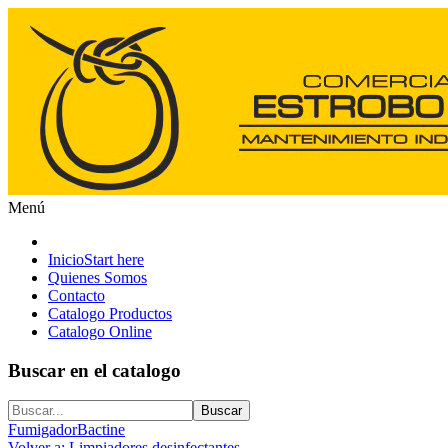
Menú
Inicio
Start here
Quienes Somos
Contacto
Catalogo Productos
Catalogo Online
Buscar en el catalogo
Fumigador
Bactine
Volver a: Limpiadores desinfectantes