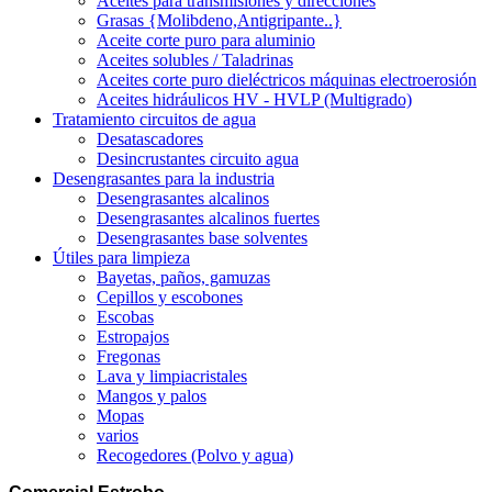
Aceites para transmisiones y direcciones
Grasas {Molibdeno,Antigripante..}
Aceite corte puro para aluminio
Aceites solubles / Taladrinas
Aceites corte puro dieléctricos máquinas electroerosión
Aceites hidráulicos HV - HVLP (Multigrado)
Tratamiento circuitos de agua
Desatascadores
Desincrustantes circuito agua
Desengrasantes para la industria
Desengrasantes alcalinos
Desengrasantes alcalinos fuertes
Desengrasantes base solventes
Útiles para limpieza
Bayetas, paños, gamuzas
Cepillos y escobones
Escobas
Estropajos
Fregonas
Lava y limpiacristales
Mangos y palos
Mopas
varios
Recogedores (Polvo y agua)