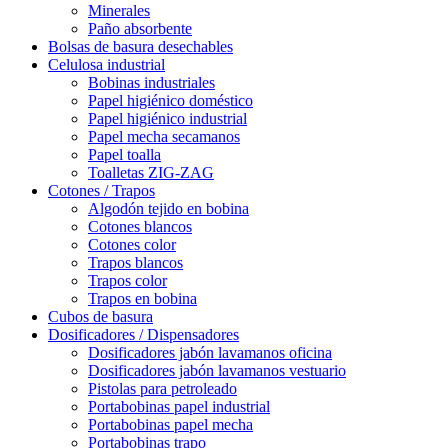
Minerales
Paño absorbente
Bolsas de basura desechables
Celulosa industrial
Bobinas industriales
Papel higiénico doméstico
Papel higiénico industrial
Papel mecha secamanos
Papel toalla
Toalletas ZIG-ZAG
Cotones / Trapos
Algodón tejido en bobina
Cotones blancos
Cotones color
Trapos blancos
Trapos color
Trapos en bobina
Cubos de basura
Dosificadores / Dispensadores
Dosificadores jabón lavamanos oficina
Dosificadores jabón lavamanos vestuario
Pistolas para petroleado
Portabobinas papel industrial
Portabobinas papel mecha
Portabobinas trapo