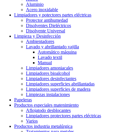
Aluminio
Acero inoxidable
Limpiadores y potectores partes eléctricas
Protector antihumedad
Disolventes Dieléctricos
Disolvente Universal
Limpieza y Desinfección
Ambientadores
Lavado y abrillantado vajilla
Automático máquina
Lavado textil
Manual
Limpiadores amoniacales
Limpiadores bioalcohol
Limpiadores desinfectantes
Limpiadores superficies abrillantadas
Limpiadores superficies de madera
Limpiezas instalaciones
Papeleras
Productos especiales matenimiento
Aflojatodo desblocantes
Limpiadores protectores partes eléctricas
Varios
Productos industria metalúrgica
Tratamientos para metales