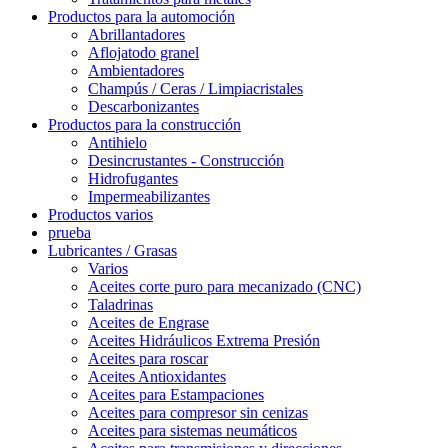
Productos para la automoción
Abrillantadores
Aflojatodo granel
Ambientadores
Champús / Ceras / Limpiacristales
Descarbonizantes
Productos para la construcción
Antihielo
Desincrustantes - Construcción
Hidrofugantes
Impermeabilizantes
Productos varios
prueba
Lubricantes / Grasas
Varios
Aceites corte puro para mecanizado (CNC)
Taladrinas
Aceites de Engrase
Aceites Hidráulicos Extrema Presión
Aceites para roscar
Aceites Antioxidantes
Aceites para Estampaciones
Aceites para compresor sin cenizas
Aceites para sistemas neumáticos