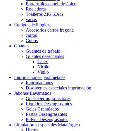
Portarrollos papel higiénico
Rociadoras
Toalleros ZIG-ZAG
varios
Equipos de limpieza
Accesorios carros fregona
carros
Cubos
Guantes
Guantes de trabajo
Guantes desechables
Látex
Nitrilo
Vinilo
Imprimaciones para metales
Imprimaciones
Disolventes especiales imprimación
Jabones Lavamanos
Geles Dermoprotectores
Liquidos Desengrasantes
Geles Granulados
Pastas Desengrasantes
Polvos Desengrasantes
Limpiadores especiales Matalúrgica
Hierro