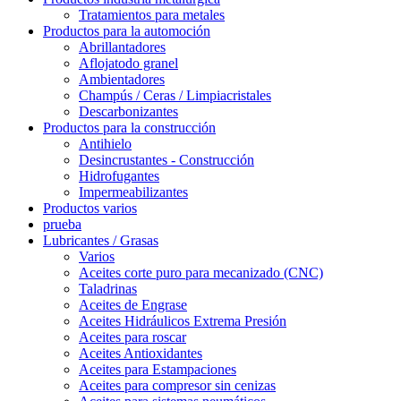
Tratamientos para metales
Productos para la automoción
Abrillantadores
Aflojatodo granel
Ambientadores
Champús / Ceras / Limpiacristales
Descarbonizantes
Productos para la construcción
Antihielo
Desincrustantes - Construcción
Hidrofugantes
Impermeabilizantes
Productos varios
prueba
Lubricantes / Grasas
Varios
Aceites corte puro para mecanizado (CNC)
Taladrinas
Aceites de Engrase
Aceites Hidráulicos Extrema Presión
Aceites para roscar
Aceites Antioxidantes
Aceites para Estampaciones
Aceites para compresor sin cenizas