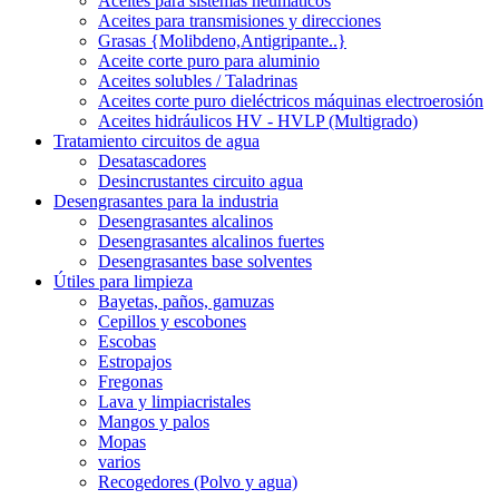
Aceites para sistemas neumáticos
Aceites para transmisiones y direcciones
Grasas {Molibdeno,Antigripante..}
Aceite corte puro para aluminio
Aceites solubles / Taladrinas
Aceites corte puro dieléctricos máquinas electroerosión
Aceites hidráulicos HV - HVLP (Multigrado)
Tratamiento circuitos de agua
Desatascadores
Desincrustantes circuito agua
Desengrasantes para la industria
Desengrasantes alcalinos
Desengrasantes alcalinos fuertes
Desengrasantes base solventes
Útiles para limpieza
Bayetas, paños, gamuzas
Cepillos y escobones
Escobas
Estropajos
Fregonas
Lava y limpiacristales
Mangos y palos
Mopas
varios
Recogedores (Polvo y agua)