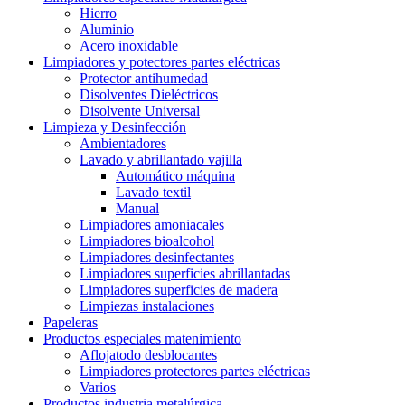
Hierro
Aluminio
Acero inoxidable
Limpiadores y potectores partes eléctricas
Protector antihumedad
Disolventes Dieléctricos
Disolvente Universal
Limpieza y Desinfección
Ambientadores
Lavado y abrillantado vajilla
Automático máquina
Lavado textil
Manual
Limpiadores amoniacales
Limpiadores bioalcohol
Limpiadores desinfectantes
Limpiadores superficies abrillantadas
Limpiadores superficies de madera
Limpiezas instalaciones
Papeleras
Productos especiales matenimiento
Aflojatodo desblocantes
Limpiadores protectores partes eléctricas
Varios
Productos industria metalúrgica