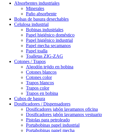
Absorbentes industriales
Minerales
Paño absorbente
Bolsas de basura desechables
Celulosa industrial
Bobinas industriales
Papel higiénico doméstico
Papel higiénico industrial
Papel mecha secamanos
Papel toalla
Toalletas ZIG-ZAG
Cotones / Trapos
Algodón tejido en bobina
Cotones blancos
Cotones color
Trapos blancos
Trapos color
Trapos en bobina
Cubos de basura
Dosificadores / Dispensadores
Dosificadores jabón lavamanos oficina
Dosificadores jabón lavamanos vestuario
Pistolas para petroleado
Portabobinas papel industrial
Portabobinas papel mecha