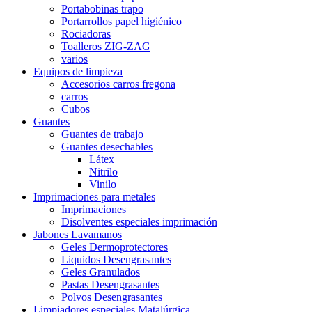
Portabobinas trapo
Portarrollos papel higiénico
Rociadoras
Toalleros ZIG-ZAG
varios
Equipos de limpieza
Accesorios carros fregona
carros
Cubos
Guantes
Guantes de trabajo
Guantes desechables
Látex
Nitrilo
Vinilo
Imprimaciones para metales
Imprimaciones
Disolventes especiales imprimación
Jabones Lavamanos
Geles Dermoprotectores
Liquidos Desengrasantes
Geles Granulados
Pastas Desengrasantes
Polvos Desengrasantes
Limpiadores especiales Matalúrgica