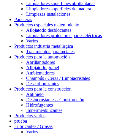
Limpiadores superficies abrillantadas
Limpiadores superficies de madera
Limpiezas instalaciones
Papeleras
Productos especiales matenimiento
Aflojatodo desblocantes
Limpiadores protectores partes eléctricas
Varios
Productos industria metalúrgica
Tratamientos para metales
Productos para la automoción
Abrillantadores
Aflojatodo granel
Ambientadores
Champús / Ceras / Limpiacristales
Descarbonizantes
Productos para la construcción
Antihielo
Desincrustantes - Construcción
Hidrofugantes
Impermeabilizantes
Productos varios
prueba
Lubricantes / Grasas
Varios