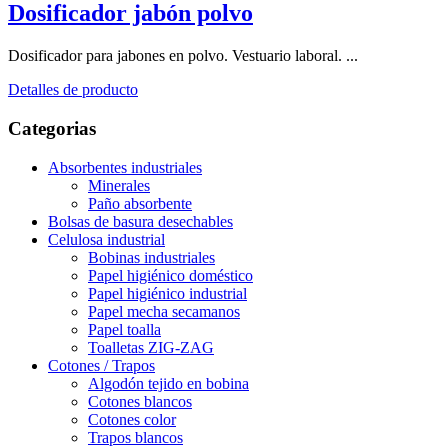
Dosificador jabón polvo
Dosificador para jabones en polvo. Vestuario laboral. ...
Detalles de producto
Categorias
Absorbentes industriales
Minerales
Paño absorbente
Bolsas de basura desechables
Celulosa industrial
Bobinas industriales
Papel higiénico doméstico
Papel higiénico industrial
Papel mecha secamanos
Papel toalla
Toalletas ZIG-ZAG
Cotones / Trapos
Algodón tejido en bobina
Cotones blancos
Cotones color
Trapos blancos