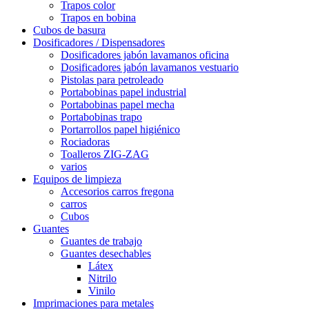
Trapos color
Trapos en bobina
Cubos de basura
Dosificadores / Dispensadores
Dosificadores jabón lavamanos oficina
Dosificadores jabón lavamanos vestuario
Pistolas para petroleado
Portabobinas papel industrial
Portabobinas papel mecha
Portabobinas trapo
Portarrollos papel higiénico
Rociadoras
Toalleros ZIG-ZAG
varios
Equipos de limpieza
Accesorios carros fregona
carros
Cubos
Guantes
Guantes de trabajo
Guantes desechables
Látex
Nitrilo
Vinilo
Imprimaciones para metales