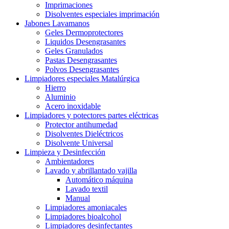
Imprimaciones
Disolventes especiales imprimación
Jabones Lavamanos
Geles Dermoprotectores
Liquidos Desengrasantes
Geles Granulados
Pastas Desengrasantes
Polvos Desengrasantes
Limpiadores especiales Matalúrgica
Hierro
Aluminio
Acero inoxidable
Limpiadores y potectores partes eléctricas
Protector antihumedad
Disolventes Dieléctricos
Disolvente Universal
Limpieza y Desinfección
Ambientadores
Lavado y abrillantado vajilla
Automático máquina
Lavado textil
Manual
Limpiadores amoniacales
Limpiadores bioalcohol
Limpiadores desinfectantes