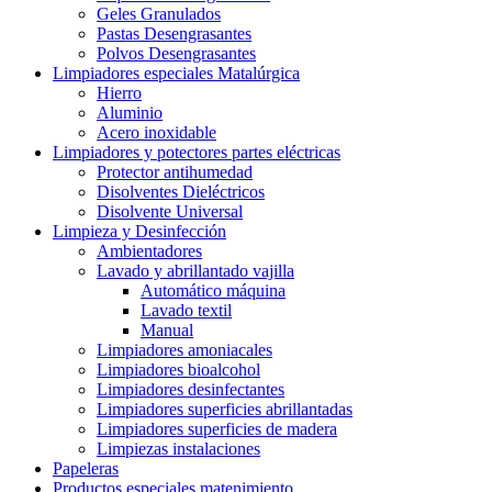
Geles Granulados
Pastas Desengrasantes
Polvos Desengrasantes
Limpiadores especiales Matalúrgica
Hierro
Aluminio
Acero inoxidable
Limpiadores y potectores partes eléctricas
Protector antihumedad
Disolventes Dieléctricos
Disolvente Universal
Limpieza y Desinfección
Ambientadores
Lavado y abrillantado vajilla
Automático máquina
Lavado textil
Manual
Limpiadores amoniacales
Limpiadores bioalcohol
Limpiadores desinfectantes
Limpiadores superficies abrillantadas
Limpiadores superficies de madera
Limpiezas instalaciones
Papeleras
Productos especiales matenimiento