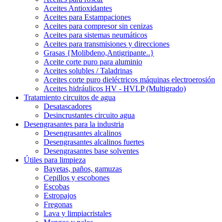
Aceites Antioxidantes
Aceites para Estampaciones
Aceites para compresor sin cenizas
Aceites para sistemas neumáticos
Aceites para transmisiones y direcciones
Grasas {Molibdeno,Antigripante..}
Aceite corte puro para aluminio
Aceites solubles / Taladrinas
Aceites corte puro dieléctricos máquinas electroerosión
Aceites hidráulicos HV - HVLP (Multigrado)
Tratamiento circuitos de agua
Desatascadores
Desincrustantes circuito agua
Desengrasantes para la industria
Desengrasantes alcalinos
Desengrasantes alcalinos fuertes
Desengrasantes base solventes
Útiles para limpieza
Bayetas, paños, gamuzas
Cepillos y escobones
Escobas
Estropajos
Fregonas
Lava y limpiacristales