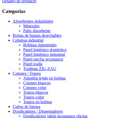
Detalles de producto
Categorias
Absorbentes industriales
Minerales
Paño absorbente
Bolsas de basura desechables
Celulosa industrial
Bobinas industriales
Papel higiénico doméstico
Papel higiénico industrial
Papel mecha secamanos
Papel toalla
Toalletas ZIG-ZAG
Cotones / Trapos
Algodón tejido en bobina
Cotones blancos
Cotones color
Trapos blancos
Trapos color
Trapos en bobina
Cubos de basura
Dosificadores / Dispensadores
Dosificadores jabón lavamanos oficina