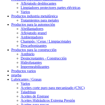
Aflojatodo desblocantes
Limpiadores protectores partes eléctricas
Varios
Productos industria metalúrgica
Tratamientos para metales
Productos para la automoción
Abrillantadores
Aflojatodo granel
Ambientadores
Champús / Ceras / Limpiacristales
Descarbonizantes
Productos para la construcción
Antihielo
Desincrustantes - Construcción
Hidrofugantes
Impermeabilizantes
Productos varios
prueba
Lubricantes / Grasas
Varios
Aceites corte puro para mecanizado (CNC)
Taladrinas
Aceites de Engrase
Aceites Hidráulicos Extrema Presión
Aceites para roscar