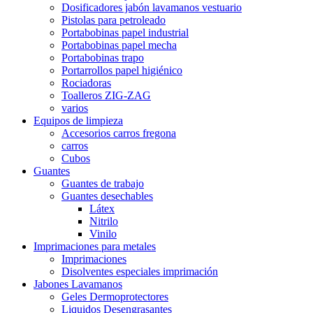
Dosificadores jabón lavamanos vestuario
Pistolas para petroleado
Portabobinas papel industrial
Portabobinas papel mecha
Portabobinas trapo
Portarrollos papel higiénico
Rociadoras
Toalleros ZIG-ZAG
varios
Equipos de limpieza
Accesorios carros fregona
carros
Cubos
Guantes
Guantes de trabajo
Guantes desechables
Látex
Nitrilo
Vinilo
Imprimaciones para metales
Imprimaciones
Disolventes especiales imprimación
Jabones Lavamanos
Geles Dermoprotectores
Liquidos Desengrasantes