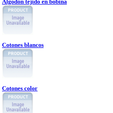
Algodón tejido en bobina
Cotones blancos
Cotones color