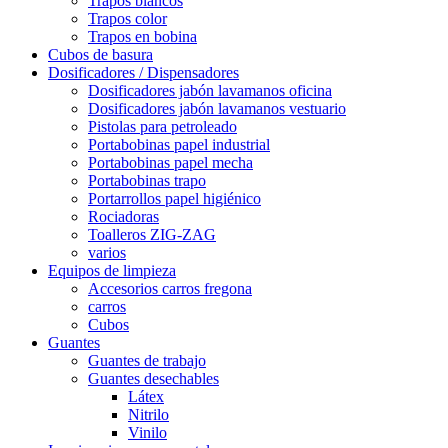
Trapos blancos
Trapos color
Trapos en bobina
Cubos de basura
Dosificadores / Dispensadores
Dosificadores jabón lavamanos oficina
Dosificadores jabón lavamanos vestuario
Pistolas para petroleado
Portabobinas papel industrial
Portabobinas papel mecha
Portabobinas trapo
Portarrollos papel higiénico
Rociadoras
Toalleros ZIG-ZAG
varios
Equipos de limpieza
Accesorios carros fregona
carros
Cubos
Guantes
Guantes de trabajo
Guantes desechables
Látex
Nitrilo
Vinilo