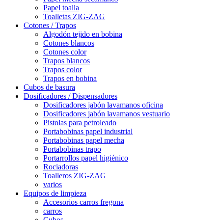
Papel toalla
Toalletas ZIG-ZAG
Cotones / Trapos
Algodón tejido en bobina
Cotones blancos
Cotones color
Trapos blancos
Trapos color
Trapos en bobina
Cubos de basura
Dosificadores / Dispensadores
Dosificadores jabón lavamanos oficina
Dosificadores jabón lavamanos vestuario
Pistolas para petroleado
Portabobinas papel industrial
Portabobinas papel mecha
Portabobinas trapo
Portarrollos papel higiénico
Rociadoras
Toalleros ZIG-ZAG
varios
Equipos de limpieza
Accesorios carros fregona
carros
Cubos