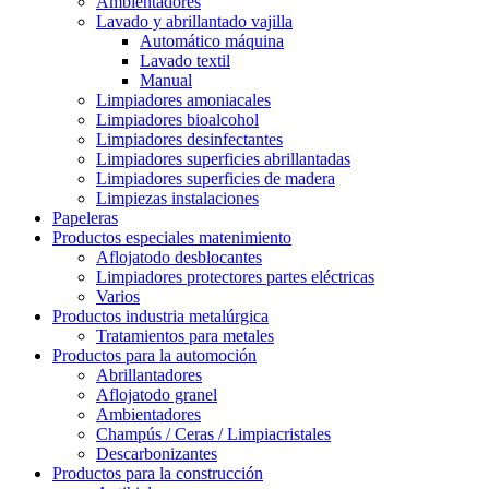
Ambientadores
Lavado y abrillantado vajilla
Automático máquina
Lavado textil
Manual
Limpiadores amoniacales
Limpiadores bioalcohol
Limpiadores desinfectantes
Limpiadores superficies abrillantadas
Limpiadores superficies de madera
Limpiezas instalaciones
Papeleras
Productos especiales matenimiento
Aflojatodo desblocantes
Limpiadores protectores partes eléctricas
Varios
Productos industria metalúrgica
Tratamientos para metales
Productos para la automoción
Abrillantadores
Aflojatodo granel
Ambientadores
Champús / Ceras / Limpiacristales
Descarbonizantes
Productos para la construcción