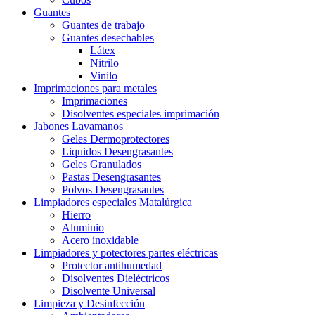
Guantes
Guantes de trabajo
Guantes desechables
Látex
Nitrilo
Vinilo
Imprimaciones para metales
Imprimaciones
Disolventes especiales imprimación
Jabones Lavamanos
Geles Dermoprotectores
Liquidos Desengrasantes
Geles Granulados
Pastas Desengrasantes
Polvos Desengrasantes
Limpiadores especiales Matalúrgica
Hierro
Aluminio
Acero inoxidable
Limpiadores y potectores partes eléctricas
Protector antihumedad
Disolventes Dieléctricos
Disolvente Universal
Limpieza y Desinfección