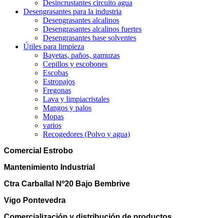
Desincrustantes circuito agua
Desengrasantes para la industria
Desengrasantes alcalinos
Desengrasantes alcalinos fuertes
Desengrasantes base solventes
Útiles para limpieza
Bayetas, paños, gamuzas
Cepillos y escobones
Escobas
Estropajos
Fregonas
Lava y limpiacristales
Mangos y palos
Mopas
varios
Recogedores (Polvo y agua)
Comercial Estrobo
Mantenimiento Industrial
Ctra Carballal Nº20 Bajo Bembrive
Vigo Pontevedra
Comercialización y distribución de productos