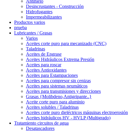
Antihielo
Desincrustantes - Construcción
Hidrofugantes
Impermeabilizantes
Productos varios
prueba
Lubricantes / Grasas
Varios
Aceites corte puro para mecanizado (CNC)
Taladrinas
Aceites de Engrase
Aceites Hidráulicos Extrema Presión
Aceites para roscar
Aceites Antioxidantes
Aceites para Estampaciones
Aceites para compresor sin cenizas
Aceites para sistemas neumáticos
Aceites para transmisiones y direcciones
Grasas {Molibdeno,Antigripante..}
Aceite corte puro para aluminio
Aceites solubles / Taladrinas
Aceites corte puro dieléctricos máquinas electroerosión
Aceites hidráulicos HV - HVLP (Multigrado)
Tratamiento circuitos de agua
Desatascadores