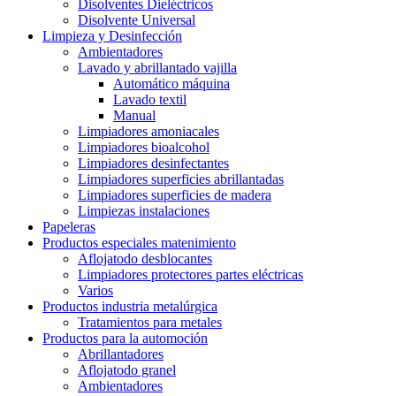
Disolventes Dieléctricos
Disolvente Universal
Limpieza y Desinfección
Ambientadores
Lavado y abrillantado vajilla
Automático máquina
Lavado textil
Manual
Limpiadores amoniacales
Limpiadores bioalcohol
Limpiadores desinfectantes
Limpiadores superficies abrillantadas
Limpiadores superficies de madera
Limpiezas instalaciones
Papeleras
Productos especiales matenimiento
Aflojatodo desblocantes
Limpiadores protectores partes eléctricas
Varios
Productos industria metalúrgica
Tratamientos para metales
Productos para la automoción
Abrillantadores
Aflojatodo granel
Ambientadores