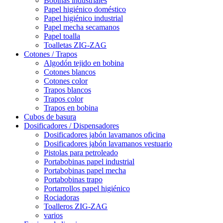
Bobinas industriales
Papel higiénico doméstico
Papel higiénico industrial
Papel mecha secamanos
Papel toalla
Toalletas ZIG-ZAG
Cotones / Trapos
Algodón tejido en bobina
Cotones blancos
Cotones color
Trapos blancos
Trapos color
Trapos en bobina
Cubos de basura
Dosificadores / Dispensadores
Dosificadores jabón lavamanos oficina
Dosificadores jabón lavamanos vestuario
Pistolas para petroleado
Portabobinas papel industrial
Portabobinas papel mecha
Portabobinas trapo
Portarrollos papel higiénico
Rociadoras
Toalleros ZIG-ZAG
varios