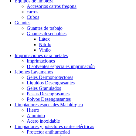
Equipos de limpieza
Accesorios carros fregona
carros
Cubos
Guantes
Guantes de trabajo
Guantes desechables
Látex
Nitrilo
Vinilo
Imprimaciones para metales
Imprimaciones
Disolventes especiales imprimación
Jabones Lavamanos
Geles Dermoprotectores
Liquidos Desengrasantes
Geles Granulados
Pastas Desengrasantes
Polvos Desengrasantes
Limpiadores especiales Matalúrgica
Hierro
Aluminio
Acero inoxidable
Limpiadores y potectores partes eléctricas
Protector antihumedad