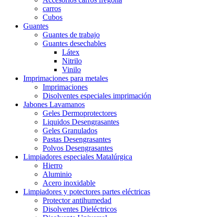
carros
Cubos
Guantes
Guantes de trabajo
Guantes desechables
Látex
Nitrilo
Vinilo
Imprimaciones para metales
Imprimaciones
Disolventes especiales imprimación
Jabones Lavamanos
Geles Dermoprotectores
Liquidos Desengrasantes
Geles Granulados
Pastas Desengrasantes
Polvos Desengrasantes
Limpiadores especiales Matalúrgica
Hierro
Aluminio
Acero inoxidable
Limpiadores y potectores partes eléctricas
Protector antihumedad
Disolventes Dieléctricos