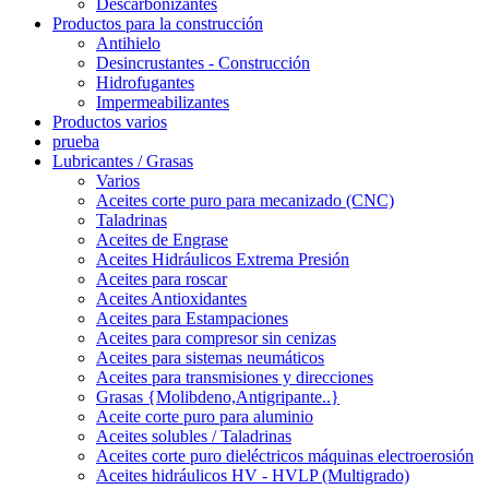
Descarbonizantes
Productos para la construcción
Antihielo
Desincrustantes - Construcción
Hidrofugantes
Impermeabilizantes
Productos varios
prueba
Lubricantes / Grasas
Varios
Aceites corte puro para mecanizado (CNC)
Taladrinas
Aceites de Engrase
Aceites Hidráulicos Extrema Presión
Aceites para roscar
Aceites Antioxidantes
Aceites para Estampaciones
Aceites para compresor sin cenizas
Aceites para sistemas neumáticos
Aceites para transmisiones y direcciones
Grasas {Molibdeno,Antigripante..}
Aceite corte puro para aluminio
Aceites solubles / Taladrinas
Aceites corte puro dieléctricos máquinas electroerosión
Aceites hidráulicos HV - HVLP (Multigrado)