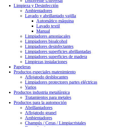
Disolvente Universal
Limpieza y Desinfección
Ambientadores
Lavado y abrillantado vajilla
Automático máquina
Lavado textil
Manual
Limpiadores amoniacales
Limpiadores bioalcohol
Limpiadores desinfectantes
Limpiadores superficies abrillantadas
Limpiadores superficies de madera
Limpiezas instalaciones
Papeleras
Productos especiales matenimiento
Aflojatodo desblocantes
Limpiadores protectores partes eléctricas
Varios
Productos industria metalúrgica
Tratamientos para metales
Productos para la automoción
Abrillantadores
Aflojatodo granel
Ambientadores
Champús / Ceras / Limpiacristales