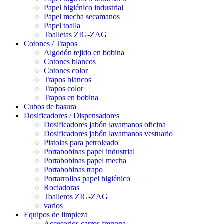
Papel higiénico industrial
Papel mecha secamanos
Papel toalla
Toalletas ZIG-ZAG
Cotones / Trapos
Algodón tejido en bobina
Cotones blancos
Cotones color
Trapos blancos
Trapos color
Trapos en bobina
Cubos de basura
Dosificadores / Dispensadores
Dosificadores jabón lavamanos oficina
Dosificadores jabón lavamanos vestuario
Pistolas para petroleado
Portabobinas papel industrial
Portabobinas papel mecha
Portabobinas trapo
Portarrollos papel higiénico
Rociadoras
Toalleros ZIG-ZAG
varios
Equipos de limpieza
Accesorios carros fregona