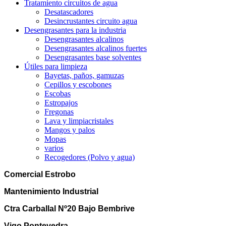
Tratamiento circuitos de agua
Desatascadores
Desincrustantes circuito agua
Desengrasantes para la industria
Desengrasantes alcalinos
Desengrasantes alcalinos fuertes
Desengrasantes base solventes
Útiles para limpieza
Bayetas, paños, gamuzas
Cepillos y escobones
Escobas
Estropajos
Fregonas
Lava y limpiacristales
Mangos y palos
Mopas
varios
Recogedores (Polvo y agua)
Comercial Estrobo
Mantenimiento Industrial
Ctra Carballal Nº20 Bajo Bembrive
Vigo Pontevedra