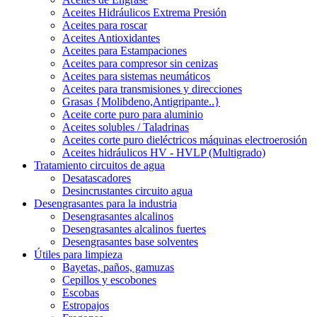
Aceites Hidráulicos Extrema Presión
Aceites para roscar
Aceites Antioxidantes
Aceites para Estampaciones
Aceites para compresor sin cenizas
Aceites para sistemas neumáticos
Aceites para transmisiones y direcciones
Grasas {Molibdeno,Antigripante..}
Aceite corte puro para aluminio
Aceites solubles / Taladrinas
Aceites corte puro dieléctricos máquinas electroerosión
Aceites hidráulicos HV - HVLP (Multigrado)
Tratamiento circuitos de agua
Desatascadores
Desincrustantes circuito agua
Desengrasantes para la industria
Desengrasantes alcalinos
Desengrasantes alcalinos fuertes
Desengrasantes base solventes
Útiles para limpieza
Bayetas, paños, gamuzas
Cepillos y escobones
Escobas
Estropajos