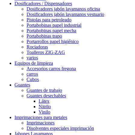
Dosificadores / Dispensadores
Dosificadores jabón lavamanos oficina
Dosificadores jabón lavamanos vestuario
Pistolas para petroleado
Portabobinas papel industrial
Portabobinas papel mecha
Portabobinas trapo
Portarrollos papel higiénico
Rociadoras
Toalleros ZIG-ZAG
varios
Equipos de limpieza
Accesorios carros fregona
carros
Cubos
Guantes
Guantes de trabajo
Guantes desechables
Látex
Nitrilo
Vinilo
Imprimaciones para metales
Imprimaciones
Disolventes especiales imprimación
Jabones Lavamanos