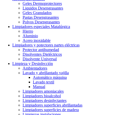
Geles Dermoprotectores
Liquidos Desengrasantes
Geles Granulados
Pastas Desengrasantes
Polvos Desengrasantes
Limpiadores especiales Matalúrgica
Hierro
Aluminio
Acero inoxidable
Limpiadores y potectores partes eléctricas
Protector antihumedad
Disolventes Dieléctricos
Disolvente Universal
Limpieza y Desinfección
Ambientadores
Lavado y abrillantado vajilla
Automático máquina
Lavado textil
Manual
Limpiadores amoniacales
Limpiadores bioalcohol
Limpiadores desinfectantes
Limpiadores superficies abrillantadas
Limpiadores superficies de madera
Limpiezas instalaciones