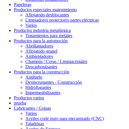
Papeleras
Productos especiales matenimiento
Aflojatodo desblocantes
Limpiadores protectores partes eléctricas
Varios
Productos industria metalúrgica
Tratamientos para metales
Productos para la automoción
Abrillantadores
Aflojatodo granel
Ambientadores
Champús / Ceras / Limpiacristales
Descarbonizantes
Productos para la construcción
Antihielo
Desincrustantes - Construcción
Hidrofugantes
Impermeabilizantes
Productos varios
prueba
Lubricantes / Grasas
Varios
Aceites corte puro para mecanizado (CNC)
Taladrinas
Aceites de Engrase