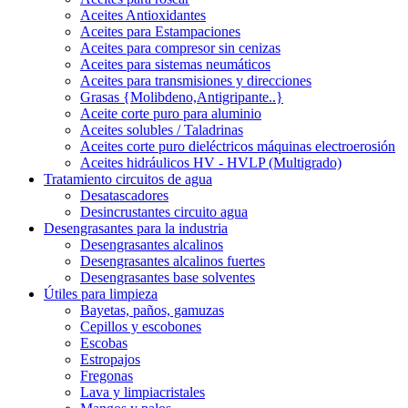
Aceites Antioxidantes
Aceites para Estampaciones
Aceites para compresor sin cenizas
Aceites para sistemas neumáticos
Aceites para transmisiones y direcciones
Grasas {Molibdeno,Antigripante..}
Aceite corte puro para aluminio
Aceites solubles / Taladrinas
Aceites corte puro dieléctricos máquinas electroerosión
Aceites hidráulicos HV - HVLP (Multigrado)
Tratamiento circuitos de agua
Desatascadores
Desincrustantes circuito agua
Desengrasantes para la industria
Desengrasantes alcalinos
Desengrasantes alcalinos fuertes
Desengrasantes base solventes
Útiles para limpieza
Bayetas, paños, gamuzas
Cepillos y escobones
Escobas
Estropajos
Fregonas
Lava y limpiacristales