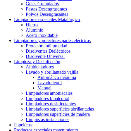
Geles Granulados
Pastas Desengrasantes
Polvos Desengrasantes
Limpiadores especiales Matalúrgica
Hierro
Aluminio
Acero inoxidable
Limpiadores y potectores partes eléctricas
Protector antihumedad
Disolventes Dieléctricos
Disolvente Universal
Limpieza y Desinfección
Ambientadores
Lavado y abrillantado vajilla
Automático máquina
Lavado textil
Manual
Limpiadores amoniacales
Limpiadores bioalcohol
Limpiadores desinfectantes
Limpiadores superficies abrillantadas
Limpiadores superficies de madera
Limpiezas instalaciones
Papeleras
Productos especiales matenimiento