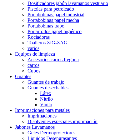
Dosificadores jabón lavamanos vestuario
Pistolas para petroleado
Portabobinas papel industrial
Portabobinas papel mecha
Portabobinas trapo
Portarrollos papel higiénico
Rociadoras
Toalleros ZIG-ZAG
varios
Equipos de limpieza
Accesorios carros fregona
carros
Cubos
Guantes
Guantes de trabajo
Guantes desechables
Látex
Nitrilo
Vinilo
Imprimaciones para metales
Imprimaciones
Disolventes especiales imprimación
Jabones Lavamanos
Geles Dermoprotectores
Liquidos Desengrasantes