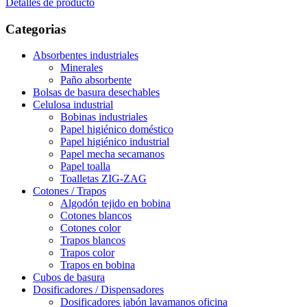
Detalles de producto
Categorias
Absorbentes industriales
Minerales
Paño absorbente
Bolsas de basura desechables
Celulosa industrial
Bobinas industriales
Papel higiénico doméstico
Papel higiénico industrial
Papel mecha secamanos
Papel toalla
Toalletas ZIG-ZAG
Cotones / Trapos
Algodón tejido en bobina
Cotones blancos
Cotones color
Trapos blancos
Trapos color
Trapos en bobina
Cubos de basura
Dosificadores / Dispensadores
Dosificadores jabón lavamanos oficina