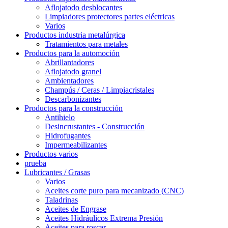
Aflojatodo desblocantes
Limpiadores protectores partes eléctricas
Varios
Productos industria metalúrgica
Tratamientos para metales
Productos para la automoción
Abrillantadores
Aflojatodo granel
Ambientadores
Champús / Ceras / Limpiacristales
Descarbonizantes
Productos para la construcción
Antihielo
Desincrustantes - Construcción
Hidrofugantes
Impermeabilizantes
Productos varios
prueba
Lubricantes / Grasas
Varios
Aceites corte puro para mecanizado (CNC)
Taladrinas
Aceites de Engrase
Aceites Hidráulicos Extrema Presión
Aceites para roscar