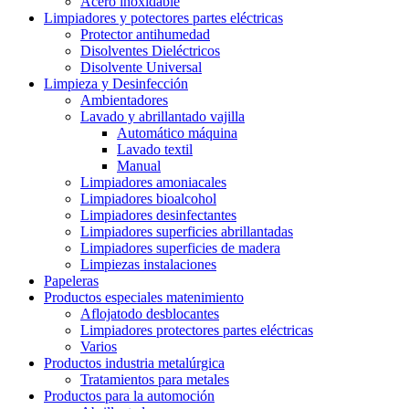
Acero inoxidable
Limpiadores y potectores partes eléctricas
Protector antihumedad
Disolventes Dieléctricos
Disolvente Universal
Limpieza y Desinfección
Ambientadores
Lavado y abrillantado vajilla
Automático máquina
Lavado textil
Manual
Limpiadores amoniacales
Limpiadores bioalcohol
Limpiadores desinfectantes
Limpiadores superficies abrillantadas
Limpiadores superficies de madera
Limpiezas instalaciones
Papeleras
Productos especiales matenimiento
Aflojatodo desblocantes
Limpiadores protectores partes eléctricas
Varios
Productos industria metalúrgica
Tratamientos para metales
Productos para la automoción