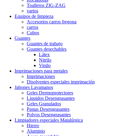
Toalleros ZIG-ZAG
varios
Equipos de limpieza
Accesorios carros fregona
carros
Cubos
Guantes
Guantes de trabajo
Guantes desechables
Látex
Nitrilo
Vinilo
Imprimaciones para metales
Imprimaciones
Disolventes especiales imprimación
Jabones Lavamanos
Geles Dermoprotectores
Liquidos Desengrasantes
Geles Granulados
Pastas Desengrasantes
Polvos Desengrasantes
Limpiadores especiales Matalúrgica
Hierro
Aluminio