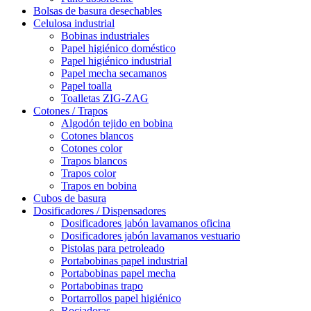
Bolsas de basura desechables
Celulosa industrial
Bobinas industriales
Papel higiénico doméstico
Papel higiénico industrial
Papel mecha secamanos
Papel toalla
Toalletas ZIG-ZAG
Cotones / Trapos
Algodón tejido en bobina
Cotones blancos
Cotones color
Trapos blancos
Trapos color
Trapos en bobina
Cubos de basura
Dosificadores / Dispensadores
Dosificadores jabón lavamanos oficina
Dosificadores jabón lavamanos vestuario
Pistolas para petroleado
Portabobinas papel industrial
Portabobinas papel mecha
Portabobinas trapo
Portarrollos papel higiénico
Rociadoras