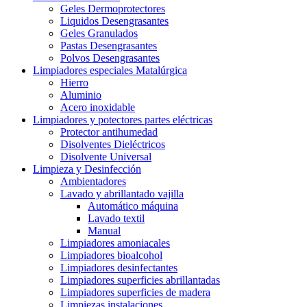
Geles Dermoprotectores
Liquidos Desengrasantes
Geles Granulados
Pastas Desengrasantes
Polvos Desengrasantes
Limpiadores especiales Matalúrgica
Hierro
Aluminio
Acero inoxidable
Limpiadores y potectores partes eléctricas
Protector antihumedad
Disolventes Dieléctricos
Disolvente Universal
Limpieza y Desinfección
Ambientadores
Lavado y abrillantado vajilla
Automático máquina
Lavado textil
Manual
Limpiadores amoniacales
Limpiadores bioalcohol
Limpiadores desinfectantes
Limpiadores superficies abrillantadas
Limpiadores superficies de madera
Limpiezas instalaciones