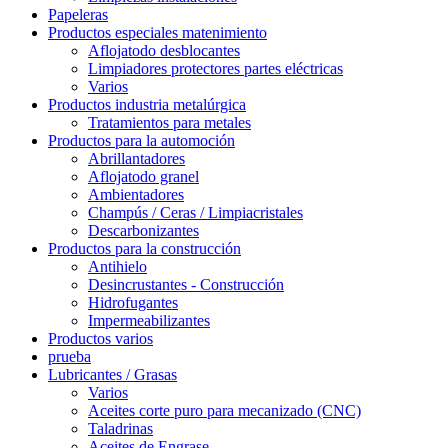
Papeleras
Productos especiales matenimiento
Aflojatodo desblocantes
Limpiadores protectores partes eléctricas
Varios
Productos industria metalúrgica
Tratamientos para metales
Productos para la automoción
Abrillantadores
Aflojatodo granel
Ambientadores
Champús / Ceras / Limpiacristales
Descarbonizantes
Productos para la construcción
Antihielo
Desincrustantes - Construcción
Hidrofugantes
Impermeabilizantes
Productos varios
prueba
Lubricantes / Grasas
Varios
Aceites corte puro para mecanizado (CNC)
Taladrinas
Aceites de Engrase