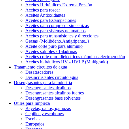
Aceites Hidráulicos Extrema Presión
Aceites para roscar
Aceites Antioxidantes
Aceites para Estampaciones
Aceites para compresor sin cenizas
Aceites para sistemas neumáticos
Aceites para transmisiones y direcciones
Grasas {Molibdeno,Antigripante..}
Aceite corte puro para aluminio
Aceites solubles / Taladrinas
Aceites corte puro dieléctricos máquinas electroerosión
Aceites hidráulicos HV - HVLP (Multigrado)
Tratamiento circuitos de agua
Desatascadores
Desincrustantes circuito agua
Desengrasantes para la industria
Desengrasantes alcalinos
Desengrasantes alcalinos fuertes
Desengrasantes base solventes
Útiles para limpieza
Bayetas, paños, gamuzas
Cepillos y escobones
Escobas
Estropajos