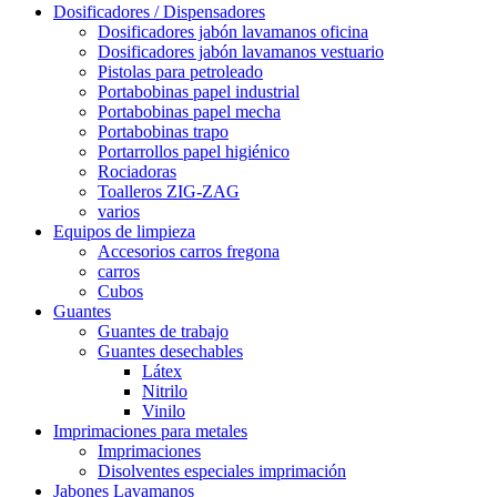
Dosificadores / Dispensadores
Dosificadores jabón lavamanos oficina
Dosificadores jabón lavamanos vestuario
Pistolas para petroleado
Portabobinas papel industrial
Portabobinas papel mecha
Portabobinas trapo
Portarrollos papel higiénico
Rociadoras
Toalleros ZIG-ZAG
varios
Equipos de limpieza
Accesorios carros fregona
carros
Cubos
Guantes
Guantes de trabajo
Guantes desechables
Látex
Nitrilo
Vinilo
Imprimaciones para metales
Imprimaciones
Disolventes especiales imprimación
Jabones Lavamanos