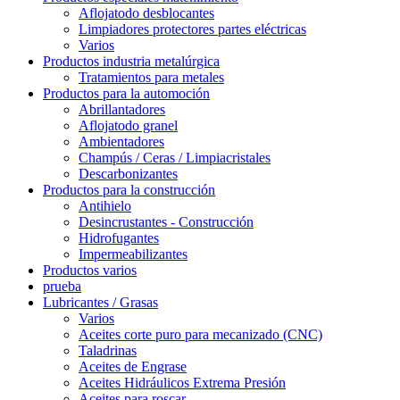
Aflojatodo desblocantes
Limpiadores protectores partes eléctricas
Varios
Productos industria metalúrgica
Tratamientos para metales
Productos para la automoción
Abrillantadores
Aflojatodo granel
Ambientadores
Champús / Ceras / Limpiacristales
Descarbonizantes
Productos para la construcción
Antihielo
Desincrustantes - Construcción
Hidrofugantes
Impermeabilizantes
Productos varios
prueba
Lubricantes / Grasas
Varios
Aceites corte puro para mecanizado (CNC)
Taladrinas
Aceites de Engrase
Aceites Hidráulicos Extrema Presión
Aceites para roscar