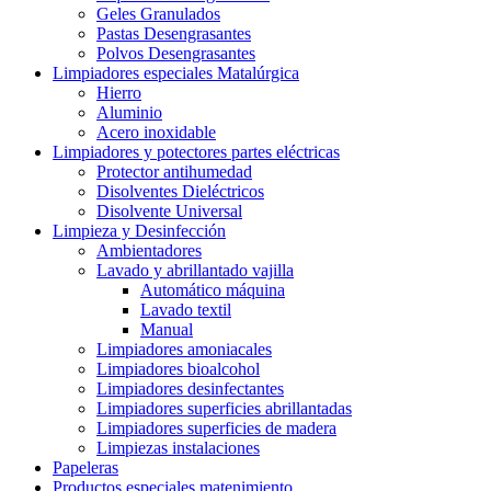
Geles Granulados
Pastas Desengrasantes
Polvos Desengrasantes
Limpiadores especiales Matalúrgica
Hierro
Aluminio
Acero inoxidable
Limpiadores y potectores partes eléctricas
Protector antihumedad
Disolventes Dieléctricos
Disolvente Universal
Limpieza y Desinfección
Ambientadores
Lavado y abrillantado vajilla
Automático máquina
Lavado textil
Manual
Limpiadores amoniacales
Limpiadores bioalcohol
Limpiadores desinfectantes
Limpiadores superficies abrillantadas
Limpiadores superficies de madera
Limpiezas instalaciones
Papeleras
Productos especiales matenimiento