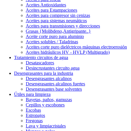
Aceites Antioxidantes
Aceites para Estampaciones
Aceites para compresor sin cenizas
Aceites para sistemas neumáticos
Aceites para transmisiones y direcciones
Grasas {Molibdeno,Antigripante..}
Aceite corte puro para aluminio
Aceites solubles / Taladrinas
Aceites corte puro dieléctricos máquinas electroerosión
Aceites hidráulicos HV - HVLP (Multigrado)
Tratamiento circuitos de agua
Desatascadores
Desincrustantes circuito agua
Desengrasantes para la industria
Desengrasantes alcalinos
Desengrasantes alcalinos fuertes
Desengrasantes base solventes
Útiles para limpieza
Bayetas, paños, gamuzas
Cepillos y escobones
Escobas
Estropajos
Fregonas
Lava y limpiacristales