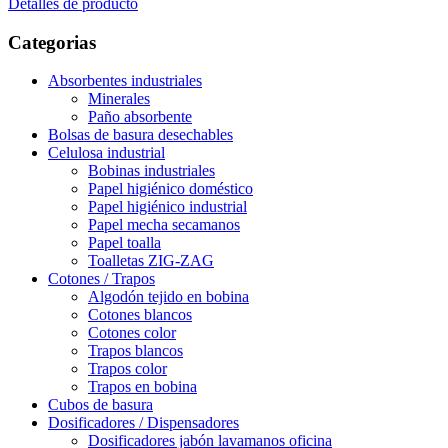
Detalles de producto
Categorias
Absorbentes industriales
Minerales
Paño absorbente
Bolsas de basura desechables
Celulosa industrial
Bobinas industriales
Papel higiénico doméstico
Papel higiénico industrial
Papel mecha secamanos
Papel toalla
Toalletas ZIG-ZAG
Cotones / Trapos
Algodón tejido en bobina
Cotones blancos
Cotones color
Trapos blancos
Trapos color
Trapos en bobina
Cubos de basura
Dosificadores / Dispensadores
Dosificadores jabón lavamanos oficina