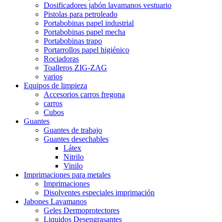
Dosificadores jabón lavamanos vestuario
Pistolas para petroleado
Portabobinas papel industrial
Portabobinas papel mecha
Portabobinas trapo
Portarrollos papel higiénico
Rociadoras
Toalleros ZIG-ZAG
varios
Equipos de limpieza
Accesorios carros fregona
carros
Cubos
Guantes
Guantes de trabajo
Guantes desechables
Látex
Nitrilo
Vinilo
Imprimaciones para metales
Imprimaciones
Disolventes especiales imprimación
Jabones Lavamanos
Geles Dermoprotectores
Liquidos Desengrasantes