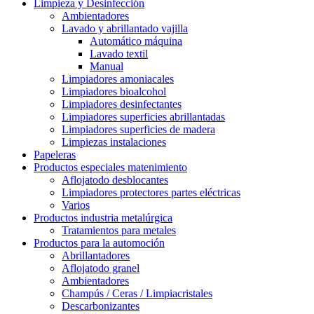
Limpieza y Desinfección
Ambientadores
Lavado y abrillantado vajilla
Automático máquina
Lavado textil
Manual
Limpiadores amoniacales
Limpiadores bioalcohol
Limpiadores desinfectantes
Limpiadores superficies abrillantadas
Limpiadores superficies de madera
Limpiezas instalaciones
Papeleras
Productos especiales matenimiento
Aflojatodo desblocantes
Limpiadores protectores partes eléctricas
Varios
Productos industria metalúrgica
Tratamientos para metales
Productos para la automoción
Abrillantadores
Aflojatodo granel
Ambientadores
Champús / Ceras / Limpiacristales
Descarbonizantes