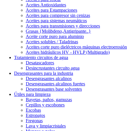
Aceites Antioxidantes
Aceites para Estampaciones
Aceites para compresor sin cenizas
Aceites para sistemas neumáticos
Aceites para transmisiones y direcciones
Grasas {Molibdeno,Antigripante..}
Aceite corte puro para aluminio
Aceites solubles / Taladrinas
Aceites corte puro dieléctricos máquinas electroerosión
Aceites hidráulicos HV - HVLP (Multigrado)
Tratamiento circuitos de agua
Desatascadores
Desincrustantes circuito agua
Desengrasantes para la industria
Desengrasantes alcalinos
Desengrasantes alcalinos fuertes
Desengrasantes base solventes
Útiles para limpieza
Bayetas, paños, gamuzas
Cepillos y escobones
Escobas
Estropajos
Fregonas
Lava y limpiacristales