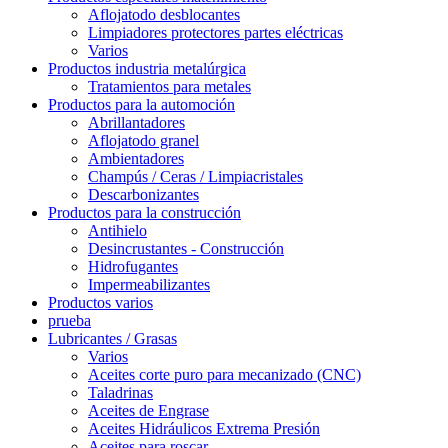
Aflojatodo desblocantes
Limpiadores protectores partes eléctricas
Varios
Productos industria metalúrgica
Tratamientos para metales
Productos para la automoción
Abrillantadores
Aflojatodo granel
Ambientadores
Champús / Ceras / Limpiacristales
Descarbonizantes
Productos para la construcción
Antihielo
Desincrustantes - Construcción
Hidrofugantes
Impermeabilizantes
Productos varios
prueba
Lubricantes / Grasas
Varios
Aceites corte puro para mecanizado (CNC)
Taladrinas
Aceites de Engrase
Aceites Hidráulicos Extrema Presión
Aceites para roscar