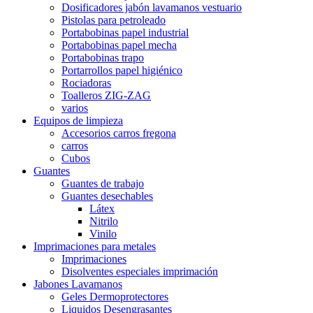
Dosificadores jabón lavamanos vestuario
Pistolas para petroleado
Portabobinas papel industrial
Portabobinas papel mecha
Portabobinas trapo
Portarrollos papel higiénico
Rociadoras
Toalleros ZIG-ZAG
varios
Equipos de limpieza
Accesorios carros fregona
carros
Cubos
Guantes
Guantes de trabajo
Guantes desechables
Látex
Nitrilo
Vinilo
Imprimaciones para metales
Imprimaciones
Disolventes especiales imprimación
Jabones Lavamanos
Geles Dermoprotectores
Liquidos Desengrasantes