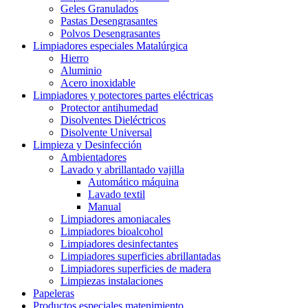
Geles Granulados
Pastas Desengrasantes
Polvos Desengrasantes
Limpiadores especiales Matalúrgica
Hierro
Aluminio
Acero inoxidable
Limpiadores y potectores partes eléctricas
Protector antihumedad
Disolventes Dieléctricos
Disolvente Universal
Limpieza y Desinfección
Ambientadores
Lavado y abrillantado vajilla
Automático máquina
Lavado textil
Manual
Limpiadores amoniacales
Limpiadores bioalcohol
Limpiadores desinfectantes
Limpiadores superficies abrillantadas
Limpiadores superficies de madera
Limpiezas instalaciones
Papeleras
Productos especiales matenimiento