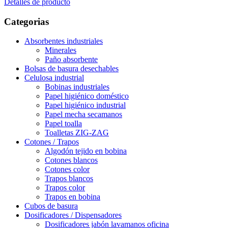
Detalles de producto
Categorias
Absorbentes industriales
Minerales
Paño absorbente
Bolsas de basura desechables
Celulosa industrial
Bobinas industriales
Papel higiénico doméstico
Papel higiénico industrial
Papel mecha secamanos
Papel toalla
Toalletas ZIG-ZAG
Cotones / Trapos
Algodón tejido en bobina
Cotones blancos
Cotones color
Trapos blancos
Trapos color
Trapos en bobina
Cubos de basura
Dosificadores / Dispensadores
Dosificadores jabón lavamanos oficina